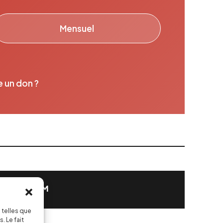
Mensuel
e un don ?
MENT FORM
 telles que
. Le fait