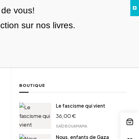
 de vous!
Facebook
Twitter
Instagram
YouTube
TikTok
Telegram
Lien
SE CONNECTER
ion sur nos livres.
Search everything...
NOUS SOUTENIR
BOUTIQUE
ebook
Le fascisme qui vient
tter
36,00
€
tFriendly
il
SAÏD BOUAMAMA
Nous, enfants de Gaza