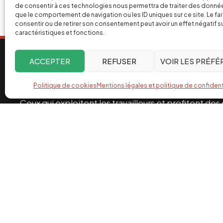
de consentir à ces technologies nous permettra de traiter des donnée
que le comportement de navigation ou les ID uniques sur ce site. Le fai
consentir ou de retirer son consentement peut avoir un effet négatif s
caractéristiques et fonctions.
ACCEPTER
REFUSER
VOIR LES PRÉF
Qui sommes-nous ?
Politique de cookies
Mentions légales et politique de confident
Ceux qui exploitent les travailleurs et profitent de
également les grands médias. C’est pourquoi depui
engagé dans la bataille de l’info pour un monde de 
équitable des richesses.
Facebook
Twitter
Instagram
YouTube
TikTok
Telegram
Lien