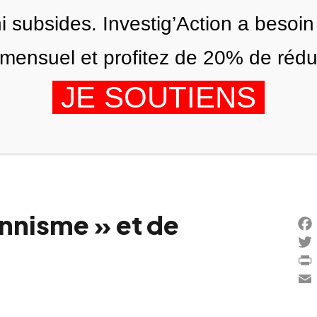
ni subsides. Investig’Action a besoin
ensuel et profitez de 20% de réduct
JE SOUTIENS
ÉDITIONS
NOUS
AGENDA
nnisme » et de
Fac
Twi
Prin
Ema