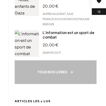
20,00
€
,
AHMED ALAZBAT
JULIE
,
,
FRANCK
KHLOUD DAOUD
PAULINE
BERGER
L’information est un sport de
combat
20,00
€
ADAM BOUITI
TOUS NOS LIVRES
ARTICLES LES + LUS