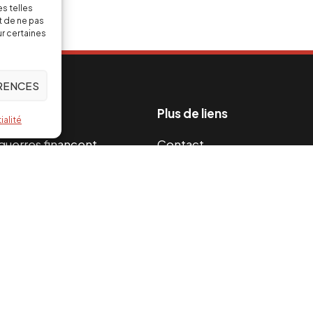
s telles
t de ne pas
ur certaines
ÉRENCES
Plus de liens
ialité
s guerres financent
Contact
s 2004, Investig’Action est
Remboursements et retour
paix et une répartition
Mentions légales
Cookies