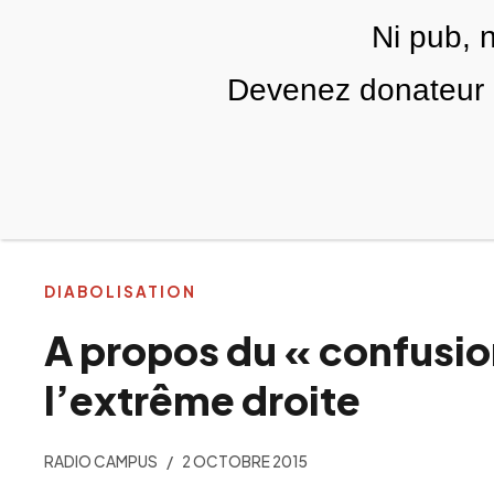
Skip to main content
Ni pub, 
FR
Devenez donateur m
RUBRIQUES
TÉLÉ PALESTINE
VIDÉOS
DIABOLISATION
A propos du « confusio
l’extrême droite
RADIO CAMPUS
2 OCTOBRE 2015