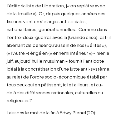
l’éditorialiste de Libération, {« on replâtre avec
de la trouille »}. Or, depuis quelques années ces
fissures vont en s’élargissant: sociales,
nationalitaires, générationnelles… Comme dans
l’entre-deux-guerres avec la {Grande crise}, est-il
aberrant de penser qu’au sein de nos {« élites »},
{« l’Autre »} érigé en {« ennemi intérieur »} – hier le
juif, aujourd’hui le musulman – fournit l’antidote
idéal à la concrétisation d’une lutte anti-système,
au rejet de l’ordre socio-économique établi par
tous ceux qui en pâtissent, ici et ailleurs, et au-
delà des différences nationales, culturelles ou
religieuses?
Laissons le mot de la fin à Edwy Plenel (20):