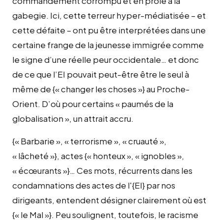
commandement corrompu et en proie à la
gabegie. Ici, cette terreur hyper-médiatisée – et
cette défaite – ont pu être interprétées dans une
certaine frange de la jeunesse immigrée comme
le signe d’une réelle peur occidentale… et donc
de ce que l’EI pouvait peut-être être le seul à
même de {« changer les choses »} au Proche-
Orient. D’où pour certains « paumés de la
globalisation », un attrait accru.
{« Barbarie », « terrorisme », « cruauté »,
« lâcheté »}, actes {« honteux », « ignobles »,
« écœurants »}… Ces mots, récurrents dans les
condamnations des actes de l'{EI} par nos
dirigeants, entendent désigner clairement où est
{« le Mal »}. Peu soulignent, toutefois, le racisme