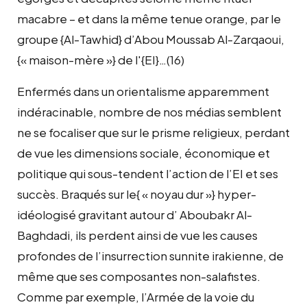
macabre – et dans la même tenue orange, par le
groupe {Al-Tawhid} d’Abou Moussab Al-Zarqaoui,
{« maison-mère »} de l'{EI}…(16)
Enfermés dans un orientalisme apparemment
indéracinable, nombre de nos médias semblent
ne se focaliser que sur le prisme religieux, perdant
de vue les dimensions sociale, économique et
politique qui sous-tendent l’action de l’EI et ses
succès. Braqués sur le{ « noyau dur »} hyper-
idéologisé gravitant autour d’ Aboubakr Al-
Baghdadi, ils perdent ainsi de vue les causes
profondes de l’insurrection sunnite irakienne, de
même que ses composantes non-salafistes.
Comme par exemple, l’Armée de la voie du