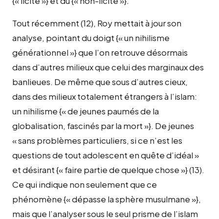
{« licite »} et du {« non-licite »}.
Tout récemment (12), Roy mettait à jour son
analyse, pointant du doigt {« un nihilisme
générationnel »} que l’on retrouve désormais
dans d’autres milieux que celui des marginaux des
banlieues. De même que sous d’autres cieux,
dans des milieux totalement étrangers à l’islam:
un nihilisme {« de jeunes paumés de la
globalisation, fascinés par la mort »}. De jeunes
« sans problèmes particuliers, si ce n’est les
questions de tout adolescent en quête d’idéal »
et désirant {« faire partie de quelque chose »} (13).
Ce qui indique non seulement que ce
phénomène {« dépasse la sphère musulmane »},
mais que l’analyser sous le seul prisme de l’islam