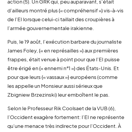
action (5). Un GRK qui, peu auparavant, s’était
d’ailleurs montré plus {« compréhensif »} vis-à-vis
de l’EI lorsque celui-ci taillait des croupières à
l’armée gouvernementale irakienne.
Puis, le 19 août, l’exécution barbare du journaliste
James Foley, {« en représailles »} aux premières
frappes, était venue à point pour que l’EI puisse
être érigé en {« ennemi n°1 »} des États-Unis. Et
pour que leurs {« vassaux »} européens (comme
les appelle un Monsieur aussi sérieux que
Zbigniew Brzezinski) leur emboîtent le pas.
Selon le Professeur Rik Coolsaet de la VUB (6),
l’Occident exagère fortement: l’EI ne représente
qu’une menace très indirecte pour l’Occident. À