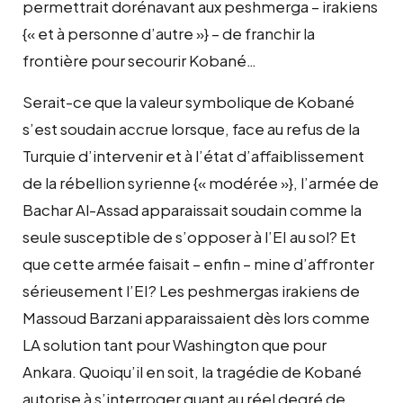
permettrait dorénavant aux peshmerga – irakiens
{« et à personne d’autre »} – de franchir la
frontière pour secourir Kobané…
Serait-ce que la valeur symbolique de Kobané
s’est soudain accrue lorsque, face au refus de la
Turquie d’intervenir et à l’état d’affaiblissement
de la rébellion syrienne {« modérée »}, l’armée de
Bachar Al-Assad apparaissait soudain comme la
seule susceptible de s’opposer à l’EI au sol? Et
que cette armée faisait – enfin – mine d’affronter
sérieusement l’EI? Les peshmergas irakiens de
Massoud Barzani apparaissaient dès lors comme
LA solution tant pour Washington que pour
Ankara. Quoiqu’il en soit, la tragédie de Kobané
autorise à s’interroger quant au réel degré de