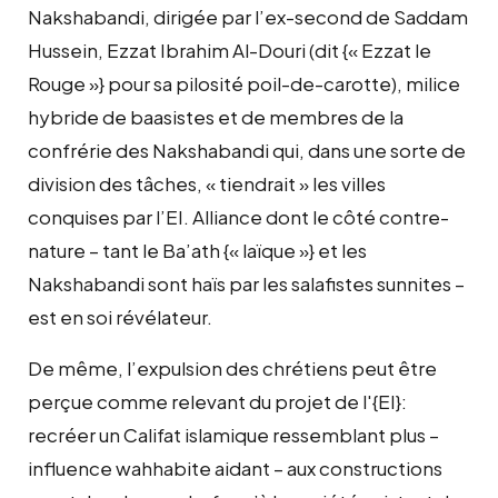
Nakshabandi, dirigée par l’ex-second de Saddam
Hussein, Ezzat Ibrahim Al-Douri (dit {« Ezzat le
Rouge »} pour sa pilosité poil-de-carotte), milice
hybride de baasistes et de membres de la
confrérie des Nakshabandi qui, dans une sorte de
division des tâches, « tiendrait » les villes
conquises par l’EI. Alliance dont le côté contre-
nature – tant le Ba’ath {« laïque »} et les
Nakshabandi sont haïs par les salafistes sunnites –
est en soi révélateur.
De même, l’expulsion des chrétiens peut être
perçue comme relevant du projet de l'{EI}:
recréer un Califat islamique ressemblant plus –
influence wahhabite aidant – aux constructions