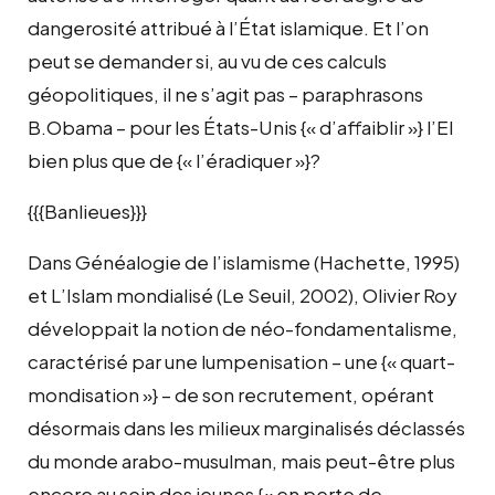
dangerosité attribué à l’État islamique. Et l’on
peut se demander si, au vu de ces calculs
géopolitiques, il ne s’agit pas – paraphrasons
B.Obama – pour les États-Unis {« d’affaiblir »} l’EI
bien plus que de {« l’éradiquer »}?
{{{Banlieues}}}
Dans Généalogie de l’islamisme (Hachette, 1995)
et L’Islam mondialisé (Le Seuil, 2002), Olivier Roy
développait la notion de néo-fondamentalisme,
caractérisé par une lumpenisation – une {« quart-
mondisation »} – de son recrutement, opérant
désormais dans les milieux marginalisés déclassés
du monde arabo-musulman, mais peut-être plus
encore au sein des jeunes {« en perte de