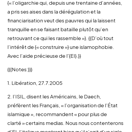
{« l’oligarchie qui, depuis une trentaine d’années,
a pris ses aises dans la dérégulation et la
financiarisation veut des pauvres qui la laissent
tranquille en se faisant bataille plutôt qu’en
retrouvant ce qui les rassemble »}. {{D’où tout
l’intérêt de {« construire »} une islamophobie.
Avec l’aide précieuse de l'{EI}.}}
{{{Notes:}}}
1. Libération, 27.7.2005
2. l’ISIL, disent les Américains, le Daech,
préfèrent les Français, « l’organisation de l’État
islamique », recommandent « pour plus de
clarté » certains medias. Nous nous contenterons
d’EI, l’italique montrant bien qu’il s’agit d’un sigle