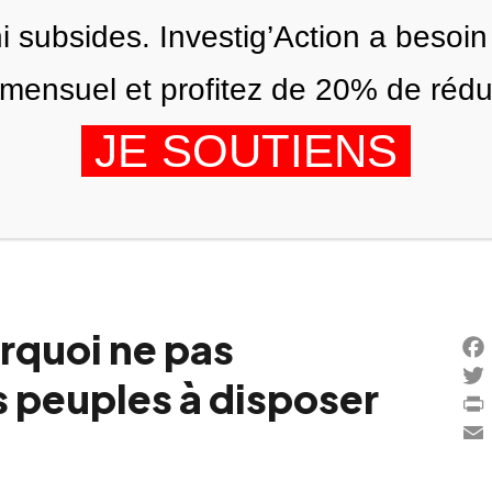
ni subsides. Investig’Action a besoin
ensuel et profitez de 20% de réduct
JE SOUTIENS
ÉDITIONS
NOUS
AGENDA
urquoi ne pas
Fac
s peuples à disposer
Twi
Prin
Ema