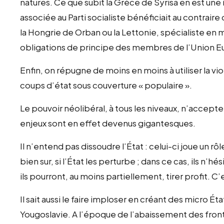
natures. Ce que subit la Grèce de Syrisa en est une il
associée au Parti socialiste bénéficiait au contrai
la Hongrie de Orban ou la Lettonie, spécialiste en 
obligations de principe des membres de l’Union 
Enfin, on répugne de moins en moins à utiliser la vi
coups d’état sous couverture « populaire ».
Le pouvoir néolibéral, à tous les niveaux, n’accepte
enjeux sont en effet devenus gigantesques.
Il n’entend pas dissoudre l’État : celui-ci joue un rôl
bien sur, si l’État les perturbe ; dans ce cas, ils n’hé
ils pourront, au moins partiellement, tirer profit. C’
Il sait aussi le faire imploser en créant des micro É
Yougoslavie. A l’époque de l’abaissement des fronti