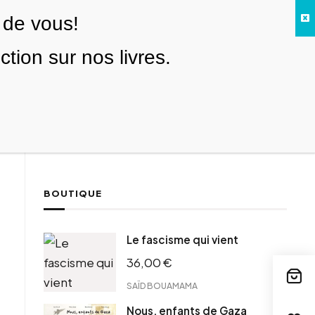
 de vous!
Facebook
Twitter
Instagram
YouTube
TikTok
Telegram
Lien
SE CONNECTER
ion sur nos livres.
Search everything...
NOUS SOUTENIR
BOUTIQUE
ebook
Le fascisme qui vient
tter
36,00
€
tFriendly
il
SAÏD BOUAMAMA
Nous, enfants de Gaza