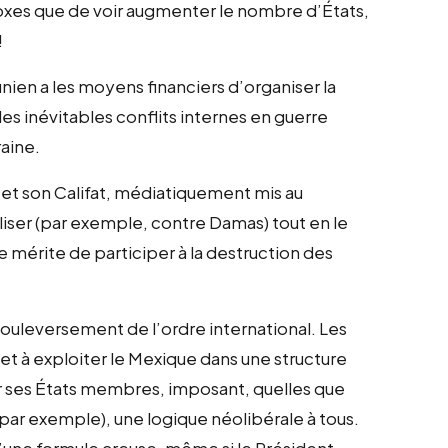
doxes que de voir augmenter le nombre d’États,
!
nien a les moyens financiers d’organiser la
les inévitables conflits internes en guerre
aine.
 et son Califat, médiatiquement mis au
liser (par exemple, contre Damas) tout en le
 mérite de participer à la destruction des
 bouleversement de l’ordre international. Les
 et à exploiter le Mexique dans une structure
 ses États membres, imposant, quelles que
 par exemple), une logique néolibérale à tous.
u’une formule creuse, même si le Président