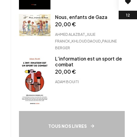
Nous, enfants de Gaza
20,00
€
,
AHMED ALAZBAT
JULIE
,
,
FRANCK
KHLOUD DAOUD
PAULINE
BERGER
L’information est un sport de
combat
20,00
€
ADAM BOUITI
TOUS NOS LIVRES