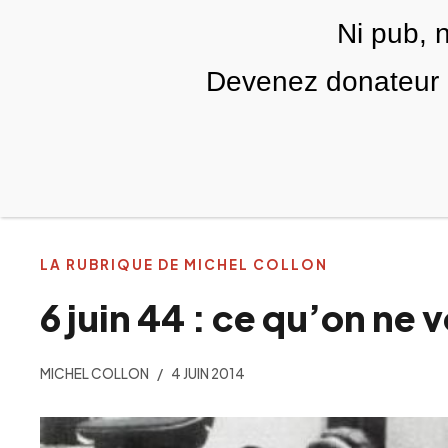
Skip to main content
Ni pub, 
FR
Devenez donateur m
RUBRIQUES
TÉLÉ PALESTINE
VIDÉOS
LA RUBRIQUE DE MICHEL COLLON
6 juin 44 : ce qu’on ne 
MICHEL COLLON
4 JUIN 2014