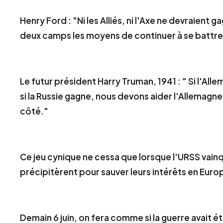
Henry Ford :
"Ni les Alliés, ni l'Axe ne devraient 
deux camps les moyens de continuer à se battre
Le futur président Harry Truman, 1941 :
" Si l'All
si la Russie gagne, nous devons aider l'Allemagn
côté."
Ce jeu cynique ne cessa que lorsque l'URSS vainqu
précipitèrent pour sauver leurs intérêts en Euro
Demain 6 juin, on fera comme si la guerre avait 