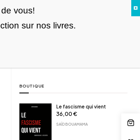
 de vous!
Facebook
Twitter
Instagram
YouTube
TikTok
Telegram
Lien
SE CONNECTER
ion sur nos livres.
Search everything...
NOUS SOUTENIR
BOUTIQUE
cebook
Le fascisme qui vient
tter
36,00
€
ntFriendly
SAÏD BOUAMAMA
il