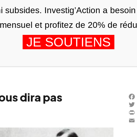
ni subsides. Investig’Action a besoin
ensuel et profitez de 20% de réduct
JE SOUTIENS
ÉDITIONS
NOUS
AGENDA
vous dira pas
Fa
Twi
Pri
Ema