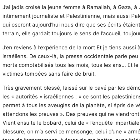
J’ai jadis croisé la jeune femme à Ramallah, à Gaza, à 
intimement journaliste et Palestinienne, mais aussi Pal
qui oseront aujourd’hui nous dire que ses écrits étaien
terrain, elle gardait toujours le sens de l’accueil, touj
J’en reviens à l’expérience de la mort Et je tiens aus
israéliens. De ceux-là, la presse occidentale parle peu 
morts comptabilisés tous les mois, tous les ans… Et l
victimes tombées sans faire de bruit.
Très gravement blessé, laissé sur le pavé par les démoc
les « autorités » israéliennes : « ce sont les palestini
permet à tous les aveugles de la planète, si épris de v
attendons les preuves ». Des preuves qui ne viendront
Vient ensuite le bobard, celui de « l’enquête impartial
blessure, on m’a servi ce mensonge, celui d’une « armée q