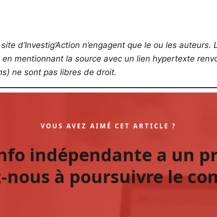
site d’Investig’Action n’engagent que le ou les auteurs. L
s en mentionnant la source avec un lien hypertexte renvoy
) ne sont pas libres de droit.
VOUS AVEZ AIMÉ CET ARTICLE ?
info indépendante a un pr
-nous à poursuivre le co