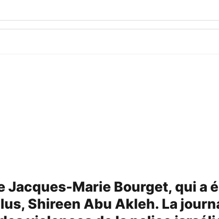
 Jacques-Marie Bourget, qui a éc
plus, Shireen Abu Akleh. La journa