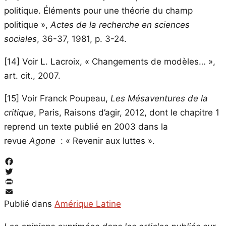
politique. Éléments pour une théorie du champ
politique »,
Actes de la recherche en sciences
sociales
, 36-37, 1981, p. 3-24.
[14]
Voir L. Lacroix, « Changements de modèles… »,
art. cit., 2007.
[15]
Voir Franck Poupeau,
Les Mésaventures de la
critique
, Paris, Raisons d’agir, 2012, dont le chapitre 1
reprend un texte publié en 2003 dans la
revue
Agone
: « Revenir aux luttes ».
Facebook
Twitter
PrintFriendly
Email
Publié dans
Amérique Latine