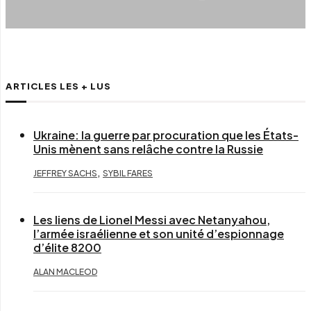
ARTICLES LES + LUS
Ukraine: la guerre par procuration que les États-
Unis mènent sans relâche contre la Russie
,
JEFFREY SACHS
SYBIL FARES
Les liens de Lionel Messi avec Netanyahou,
l’armée israélienne et son unité d’espionnage
d’élite 8200
ALAN MACLEOD