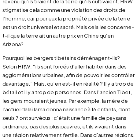
revenu qu’ils tiraient de la terre qu’ils cultivaient. HRW
stigmatise cela comme une violation des droits de
l’homme, car pour eux la propriété privée de la terre
est un droit universel et sacré. Mais cela les concerne-
t-il que la terre ait un autre prix en Chine qu’en
Arizona?
Pourquoi les bergers tibétains déménagent-ils?
Selon HRW, “ils sont forcés d’aller habiter dans des
agglomérations urbaines, afin de pouvoir les contrôler
davantage.” Mais, qu’en est-il en réalité ? Il y a trop de
bétail et il y a trop de personnes. Dans l’ancien Tibet,
les gens mouraient jeunes. Par exemple, la mère de
l’actuel dalaï lama donna naissance à 16 enfants, dont
seuls 7 ont survécus ; c’était une famille de paysans
ordinaires, pas des plus pauvres, et ils vivaient dans
une région relativement fertile. Dans d’autres régions,