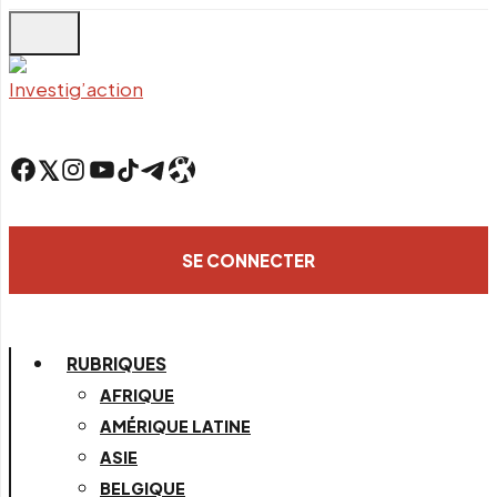
Skip
to
main
content
Facebook
Twitter
Instagram
YouTube
TikTok
Telegram
Lien
SE CONNECTER
RUBRIQUES
AFRIQUE
AMÉRIQUE LATINE
ASIE
BELGIQUE