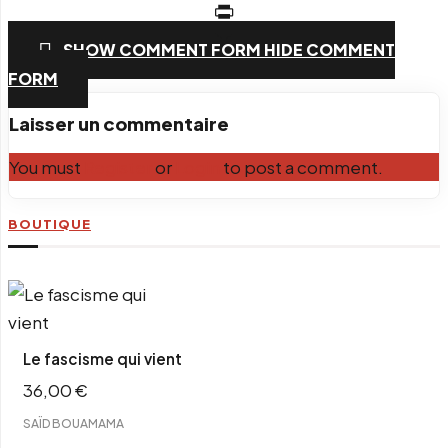
Twitter
PrintFriendly
SHOW COMMENT FORM
HIDE COMMENT
Email
FORM
Laisser un commentaire
You must
Register
or
Login
to post a comment.
BOUTIQUE
Le fascisme qui vient
36,00
€
SAÏD BOUAMAMA