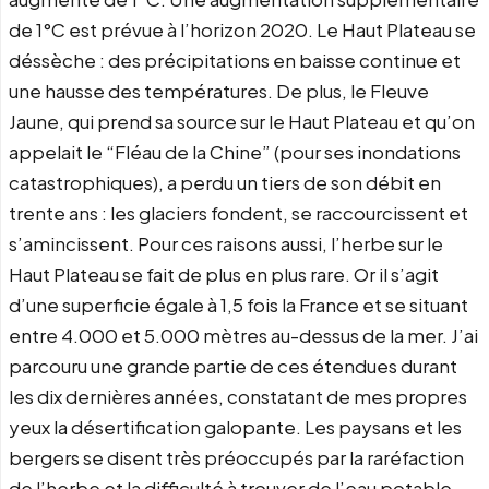
de 1°C est prévue à l’horizon 2020. Le Haut Plateau se
déssèche : des précipitations en baisse continue et
une hausse des températures. De plus, le Fleuve
Jaune, qui prend sa source sur le Haut Plateau et qu’on
appelait le “Fléau de la Chine” (pour ses inondations
catastrophiques), a perdu un tiers de son débit en
trente ans : les glaciers fondent, se raccourcissent et
s’amincissent. Pour ces raisons aussi, l’herbe sur le
Haut Plateau se fait de plus en plus rare. Or il s’agit
d’une superficie égale à 1,5 fois la France et se situant
entre 4.000 et 5.000 mètres au-dessus de la mer. J’ai
parcouru une grande partie de ces étendues durant
les dix dernières années, constatant de mes propres
yeux la désertification galopante. Les paysans et les
bergers se disent très préoccupés par la raréfaction
de l’herbe et la difficulté à trouver de l’eau potable.