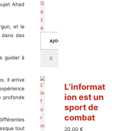
sujet Ahad
gun, et le
e dans des
AJOUTER AU PANIER
s guider à
. Il arrive
L’informat
expérience
ion est un
e profonde
sport de
combat
différentes
resque tout
20,00
€