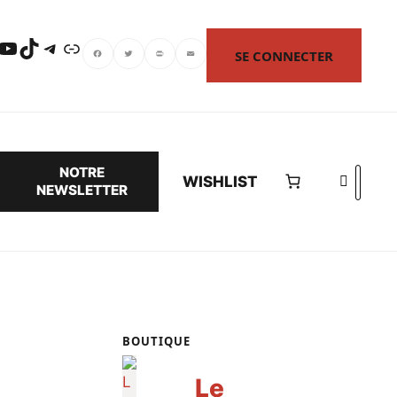
uTube
TikTok
Telegram
Lien
SE CONNECTER
Facebook
Twitter
PrintFriendly
Email
NOTRE
Search
WISHLIST
NEWSLETTER
BOUTIQUE
Le