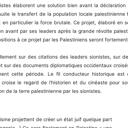
nistes élaborent une solution bien avant la déclaration
suite le transfert de la population locale palestinienne
 en particulier la force brutale. Ce projet, élaboré en 
n avant par ses leaders après la grande révolte pales
sitions à ce projet par les Palestiniens seront fortemen
lement sur des citations des leaders sionistes, sur d
e et sur des documents diplomatiques occidentaux crois
nt cette période. Le fil conducteur historique est
 croise le regard de l’historien et du cinéaste pour s
on de la terre palestinienne par les sionistes.
nisme projettent de créer un état juif quelque part
agonie…) Ce sera finalement en Palestine « une