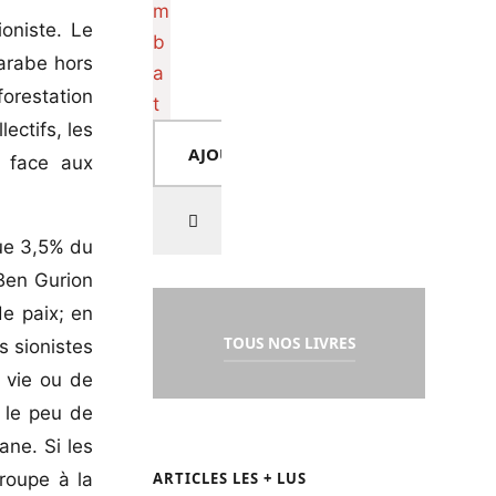
oniste. Le
 arabe hors
forestation
ectifs, les
AJOUTER AU PANIER
e face aux
que 3,5% du
 Ben Gurion
e paix; en
TOUS NOS LIVRES
s sionistes
e vie ou de
e le peu de
ane. Si les
roupe à la
ARTICLES LES + LUS