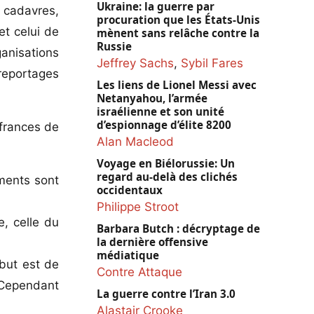
Ukraine: la guerre par
s cadavres,
procuration que les États-Unis
et celui de
mènent sans relâche contre la
Russie
anisations
Jeffrey Sachs
,
Sybil Fares
 reportages
Les liens de Lionel Messi avec
Netanyahou, l’armée
israélienne et son unité
d’espionnage d’élite 8200
ffrances de
Alan Macleod
Voyage en Biélorussie: Un
regard au-delà des clichés
ments sont
occidentaux
Philippe Stroot
e, celle du
Barbara Butch : décryptage de
la dernière offensive
médiatique
 but est de
Contre Attaque
. Cependant
La guerre contre l’Iran 3.0
Alastair Crooke