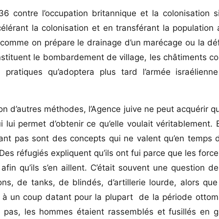
contre l’occupation britannique et la colonisation si
lérant la colonisation et en transférant la population
erie comme on prépare le drainage d’un marécage ou la dé
instituent le bombardement de village, les châtiments coll
s pratiques qu’adoptera plus tard l’armée israélienn
tion d’autres méthodes, l’Agence juive ne peut acquérir 
ui lui permet d’obtenir ce qu’elle voulait véritablement.
nt pas sont des concepts qui ne valent qu’en temps d
es réfugiés expliquent qu’ils ont fui parce que les force
afin qu’ils s’en aillent. C’était souvent une question d
ns, de tanks, de blindés, d’artillerie lourde, alors qu
ts à un coup datant pour la plupart de la période ottom
t pas, les hommes étaient rassemblés et fusillés en g