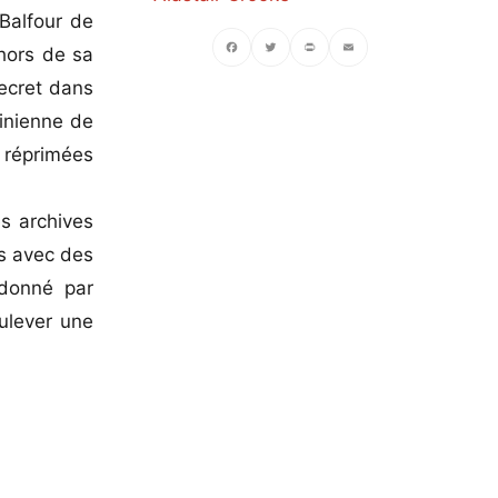
 Balfour de
 hors de sa
secret dans
Facebook
Twitter
PrintFriendly
Email
tinienne de
t réprimées
es archives
és avec des
 donné par
oulever une