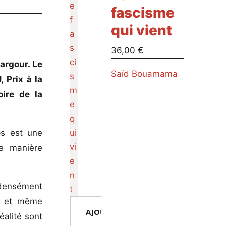
fascisme
qui vient
36,00
€
argour. Le
Saïd Bouamama
 Prix à la
ire de la
ps est une
e manière
s densément
s, et même
AJOUTER AU PANIER
éalité sont