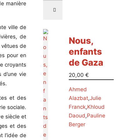
de manière
te ville de
vières, de
Nous,
s vêtues de
enfants
es pour en
de Gaza
de croyants
 d’une vie
20,00
€
és.
Ahmed
tes et des
Alazbat
,
Julie
Franck
,
Khloud
ie sociale.
Daoud
,
Pauline
e siècle et
Berger
ges et des
t l’idée de