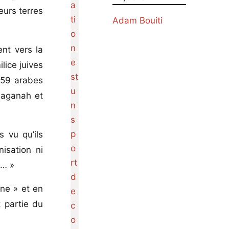
eurs terres
Adam Bouiti
ent vers la
lice juives
 59 arabes
Haganah et
 vu qu’ils
isation ni
l… »
ine » et en
 partie du