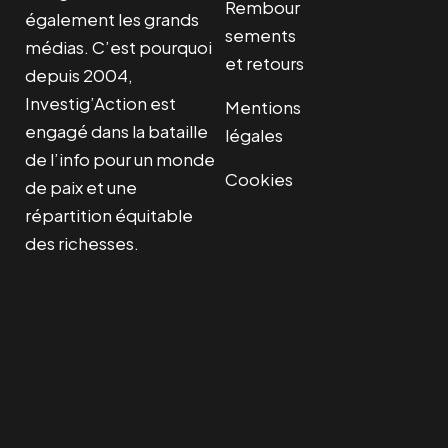
Rembour
également les grands
sements
médias. C’est pourquoi
et retours
depuis 2004,
Investig’Action est
Mentions
engagé dans la bataille
légales
de l’info pour un monde
Cookies
de paix et une
répartition équitable
des richesses.
Facebook
Twitter
Instagram
YouTube
TikTok
Telegram
Lien