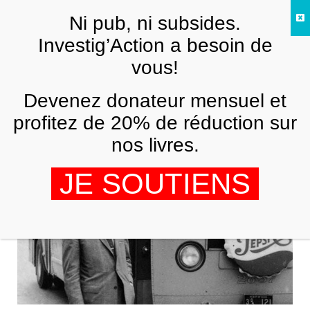
Skip to main content
Ni pub, ni subsides.
FR
Investig’Action a besoin de
vous!
ségrégation raciale
Devenez donateur mensuel et
profitez de 20% de réduction sur
nos livres.
JE SOUTIENS