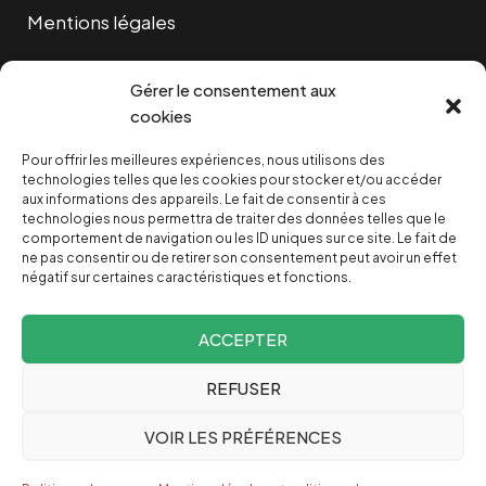
Mentions légales
Cookies
Gérer le consentement aux
cookies
Pour offrir les meilleures expériences, nous utilisons des
NOUS SOUTENIR
technologies telles que les cookies pour stocker et/ou accéder
aux informations des appareils. Le fait de consentir à ces
technologies nous permettra de traiter des données telles que le
NOTRE NEWSLETTER
comportement de navigation ou les ID uniques sur ce site. Le fait de
ne pas consentir ou de retirer son consentement peut avoir un effet
négatif sur certaines caractéristiques et fonctions.
ACCEPTER
REFUSER
Depuis 2004, INVESTIG’ACTION /
Comprendre le monde
VOIR LES PRÉFÉRENCES
pour le changer
Espagnol