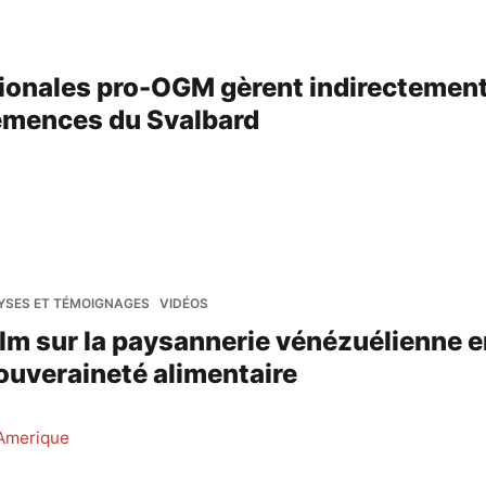
ionales pro-OGM gèrent indirectement
emences du Svalbard
YSES ET TÉMOIGNAGES
VIDÉOS
film sur la paysannerie vénézuélienne 
souveraineté alimentaire
 Amerique