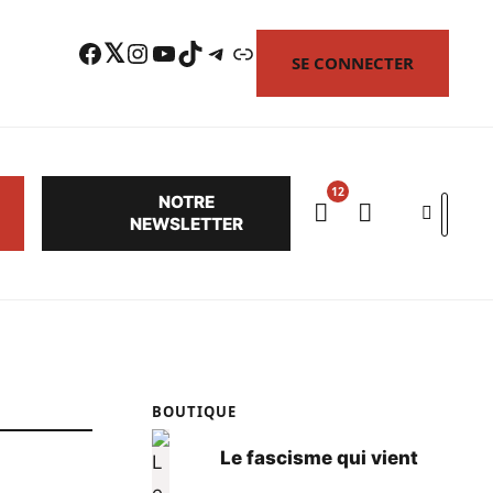
Facebook
Twitter
Instagram
YouTube
TikTok
Telegram
Lien
SE CONNECTER
NOTRE
Search
NEWSLETTER
BOUTIQUE
Le fascisme qui vient