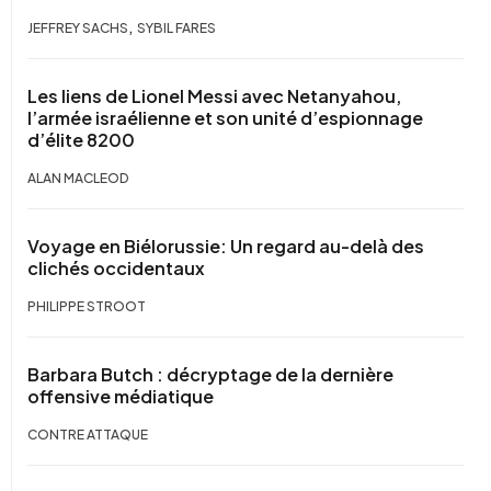
,
JEFFREY SACHS
SYBIL FARES
Les liens de Lionel Messi avec Netanyahou,
l’armée israélienne et son unité d’espionnage
d’élite 8200
ALAN MACLEOD
Voyage en Biélorussie: Un regard au-delà des
clichés occidentaux
PHILIPPE STROOT
Barbara Butch : décryptage de la dernière
offensive médiatique
CONTRE ATTAQUE