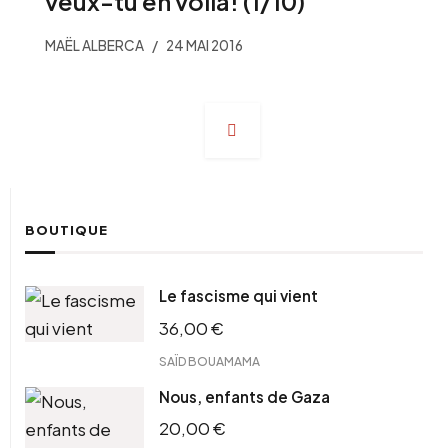
veux-tu en voilà! (1/10)
MAËL ALBERCA
24 MAI 2016
Navigation
des
articles
BOUTIQUE
Le fascisme qui vient
36,00
€
SAÏD BOUAMAMA
Nous, enfants de Gaza
20,00
€