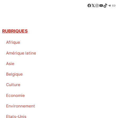
Facebook
LinkedIn
Instagram
YouTube
TikTok
Tele
Lie
RUBRIQUES
Afrique
Amérique latine
Asie
Belgique
Culture
Economie
Environnement
Etats-Unis