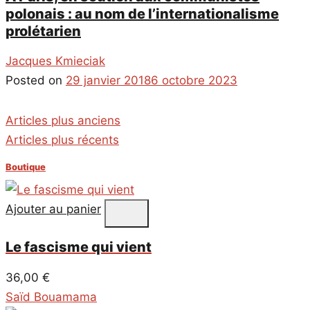
polonais : au nom de l’internationalisme
prolétarien
Jacques Kmieciak
Posted on
29 janvier 2018
6 octobre 2023
Navigation
Articles plus anciens
des
Articles plus récents
articles
Boutique
Ajouter au panier
Le fascisme qui vient
36,00
€
Saïd Bouamama