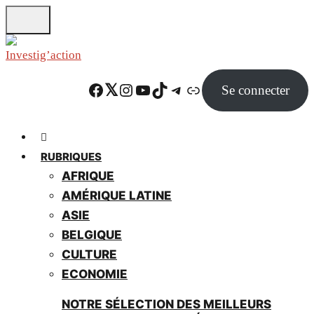
Skip
to
main
content
Facebook
Twitter
Instagram
YouTube
TikTok
Telegram
Lien
Se connecter
RUBRIQUES
AFRIQUE
AMÉRIQUE LATINE
ASIE
BELGIQUE
CULTURE
ECONOMIE
NOTRE SÉLECTION DES MEILLEURS