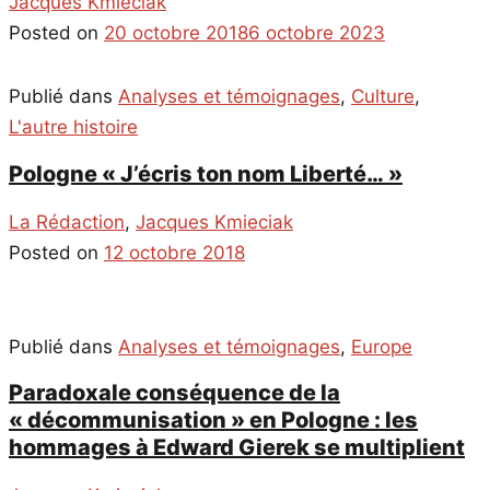
Jacques Kmieciak
Posted on
20 octobre 2018
6 octobre 2023
Publié dans
Analyses et témoignages
,
Culture
,
L'autre histoire
Pologne « J’écris ton nom Liberté… »
La Rédaction
,
Jacques Kmieciak
Posted on
12 octobre 2018
Publié dans
Analyses et témoignages
,
Europe
Paradoxale conséquence de la
« décommunisation » en Pologne : les
hommages à Edward Gierek se multiplient