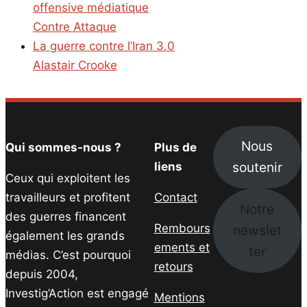
offensive médiatique
Contre Attaque
La guerre contre l’Iran 3.0
Alastair Crooke
Nous
Qui sommes-nous ?
Plus de
soutenir
liens
Ceux qui exploitent les
travailleurs et profitent
Contact
Notre
des guerres financent
Rembours
newslet
également les grands
ements et
ter
médias. C’est pourquoi
retours
depuis 2004,
Investig’Action est engagé
Mentions