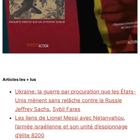
Articles les + lus
Ukraine: la guerre par procuration que les États-
Unis mènent sans relâche contre la Russie
Jeffrey Sachs
,
Sybil Fares
Les liens de Lionel Messi avec Netanyahou,
l’armée israélienne et son unité d’espionnage
d’élite 8200