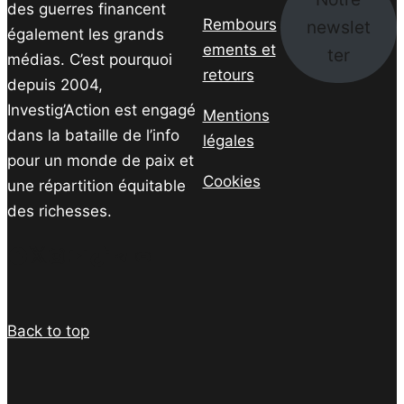
des guerres financent
Rembours
newslet
également les grands
ements et
ter
médias. C’est pourquoi
retours
depuis 2004,
Investig’Action est engagé
Mentions
dans la bataille de l’info
légales
pour un monde de paix et
Cookies
une répartition équitable
des richesses.
Facebook
Twitter
Instagram
YouTube
TikTok
Telegram
Lien
Back to top