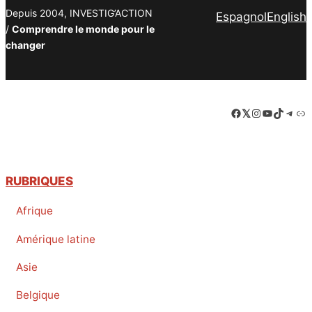
Depuis 2004, INVESTIG’ACTION
Espagnol
English
/
Comprendre le monde pour le
changer
Facebook
LinkedIn
Instagram
YouTube
TikTok
Tele
Lie
RUBRIQUES
Afrique
Amérique latine
Asie
Belgique