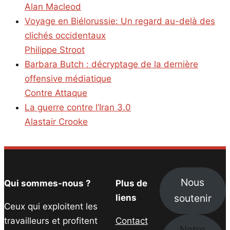
Alan Macleod
Voyage en Biélorussie: Un regard au-delà des
clichés occidentaux
Philippe Stroot
Barbara Butch : décryptage de la dernière
offensive médiatique
Contre Attaque
La guerre contre l’Iran 3.0
Alastair Crooke
Nous
Qui sommes-nous ?
Plus de
soutenir
liens
Ceux qui exploitent les
travailleurs et profitent
Contact
Notre