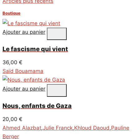
Articles plus récents
des
Boutique
articles
Ajouter au panier
Le fascisme qui vient
36,00
€
Saïd Bouamama
Ajouter au panier
Nous, enfants de Gaza
20,00
€
Ahmed Alazbat
,
Julie Franck
,
Khloud Daoud
,
Pauline
Berger