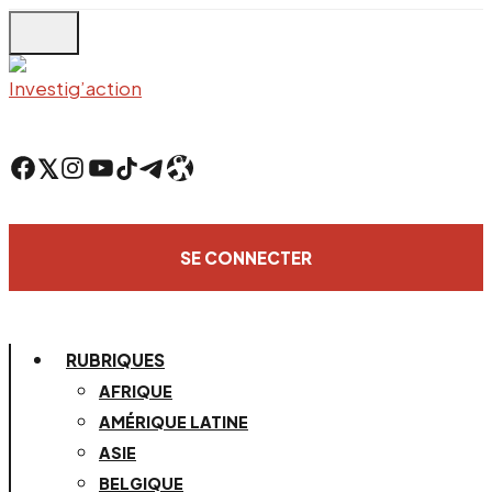
Skip
to
main
content
Facebook
Twitter
Instagram
YouTube
TikTok
Telegram
Lien
SE CONNECTER
RUBRIQUES
AFRIQUE
AMÉRIQUE LATINE
ASIE
BELGIQUE