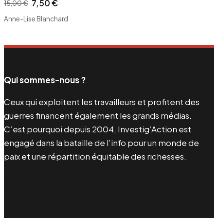
7,50
€
15,00
€
Le
Le
Anne-Lise Blanchard
prix
prix
initial
actuel
était :
est :
15,00 €.
7,50 €.
Qui sommes-nous ?
Ceux qui exploitent les travailleurs et profitent des
guerres financent également les grands médias.
C’est pourquoi depuis 2004, Investig’Action est
engagé dans la bataille de l’info pour un monde de
paix et une répartition équitable des richesses.
Facebook
Twitter
Instagram
YouTube
TikTok
Telegram
Lien