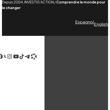
Depuis 2004, INVESTIG’ACTION /
Comprendre le monde pour
le changer
Espagnol
English
acebook
LinkedIn
Instagram
YouTube
TikTok
Telegram
Lien