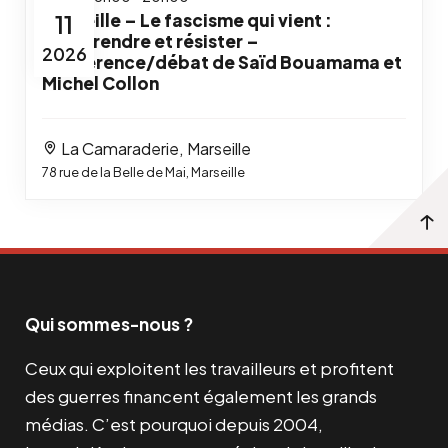
11
Marseille – Le fascisme qui vient :
comprendre et résister –
2026
Conférence/débat de Saïd Bouamama et
Michel Collon
La Camaraderie, Marseille
78 rue de la Belle de Mai, Marseille
Qui sommes-nous ?
Ceux qui exploitent les travailleurs et profitent
des guerres financent également les grands
médias. C’est pourquoi depuis 2004,