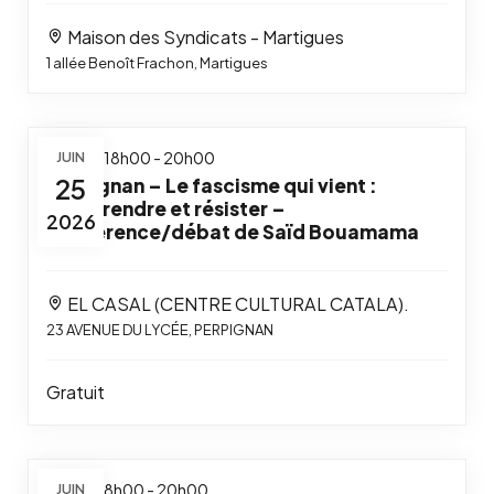
Maison des Syndicats - Martigues
1 allée Benoît Frachon, Martigues
25 juin / 18h00
JUIN
-
20h00
25
Perpignan – Le fascisme qui vient :
comprendre et résister –
2026
Conférence/débat de Saïd Bouamama
EL CASAL (CENTRE CULTURAL CATALA).
23 AVENUE DU LYCÉE, PERPIGNAN
Gratuit
11 juin / 18h00
JUIN
-
20h00