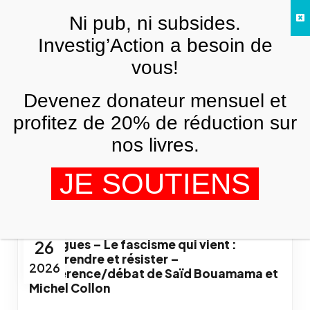
Skip to main content
Ni pub, ni subsides.
FR
Investig’Action a besoin de
vous!
Il n’y a pas d’évènements à venir.
Devenez donateur mensuel et
profitez de 20% de réduction sur
Recherche
Navi
RECHERC
À VENIR
nos livres.
de
et
Sélectionnez
vues
navigation
JE SOUTIENS
une
Évè
de
Derniers Évènements passés
date.
vues
Évènemen
26 juin / 15h00
JUIN
-
17h00
26
Martigues – Le fascisme qui vient :
comprendre et résister –
2026
Conférence/débat de Saïd Bouamama et
Michel Collon