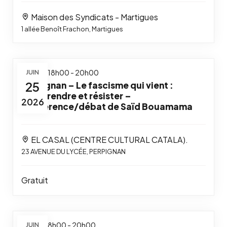
Maison des Syndicats - Martigues
1 allée Benoît Frachon, Martigues
25 juin / 18h00
JUIN
-
20h00
25
Perpignan – Le fascisme qui vient :
comprendre et résister –
2026
Conférence/débat de Saïd Bouamama
EL CASAL (CENTRE CULTURAL CATALA).
23 AVENUE DU LYCÉE, PERPIGNAN
Gratuit
11 juin / 18h00
JUIN
-
20h00