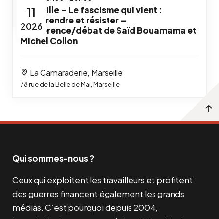
11
Marseille – Le fascisme qui vient :
comprendre et résister –
2026
Conférence/débat de Saïd Bouamama et
Michel Collon
La Camaraderie, Marseille
78 rue de la Belle de Mai, Marseille
Qui sommes-nous ?
Ceux qui exploitent les travailleurs et profitent
des guerres financent également les grands
médias. C’est pourquoi depuis 2004,