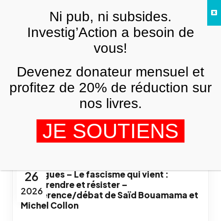
Skip to main content
Ni pub, ni subsides.
FR
Investig’Action a besoin de
vous!
Il n’y a pas d’évènements à venir.
Devenez donateur mensuel et
profitez de 20% de réduction sur
Recherche
Navi
RECHERC
À VENIR
nos livres.
de
et
Sélectionnez
vues
navigation
JE SOUTIENS
une
Évè
de
Derniers Évènements passés
date.
vues
Évènemen
26 juin / 15h00
JUIN
-
17h00
26
Martigues – Le fascisme qui vient :
comprendre et résister –
2026
Conférence/débat de Saïd Bouamama et
Michel Collon