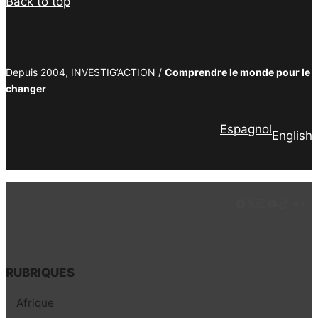
Back to top
Depuis 2004, INVESTIG’ACTION /
Comprendre le monde pour le
changer
Espagnol
English
Facebook
LinkedIn
Instagram
YouTube
TikTok
Tele
Lie
RUBRIQUES
Afrique