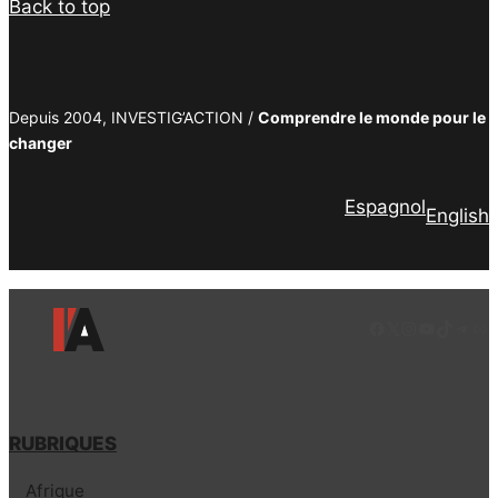
Back to top
Depuis 2004, INVESTIG’ACTION /
Comprendre le monde pour le
changer
Espagnol
English
Facebook
LinkedIn
Instagram
YouTube
TikTok
Tele
Lie
RUBRIQUES
Afrique