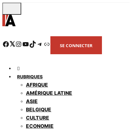
Skip
to
main
content
Facebook
Twitter
Instagram
YouTube
TikTok
Telegram
Lien
SE CONNECTER
RUBRIQUES
AFRIQUE
AMÉRIQUE LATINE
ASIE
BELGIQUE
CULTURE
ECONOMIE