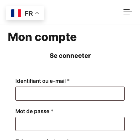
Skip to main content
FR
Mon compte
Se connecter
Obligatoire
Identifiant ou e-mail
*
Obligatoire
Mot de passe
*