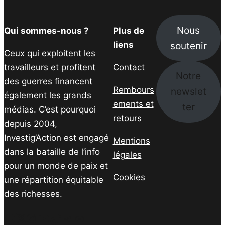
Nous
Qui sommes-nous ?
Plus de
soutenir
liens
Ceux qui exploitent les
travailleurs et profitent
Contact
Notre
des guerres financent
Rembours
newslet
également les grands
ements et
ter
médias. C’est pourquoi
retours
depuis 2004,
Investig’Action est engagé
Mentions
dans la bataille de l’info
légales
pour un monde de paix et
Cookies
une répartition équitable
des richesses.
Facebook
Twitter
Instagram
YouTube
TikTok
Telegram
Lien