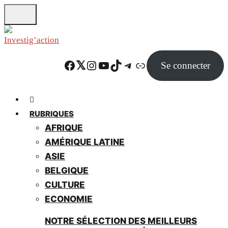
Skip
to
main
content
Facebook
Twitter
Instagram
YouTube
TikTok
Telegram
Lien
Se connecter
RUBRIQUES
AFRIQUE
AMÉRIQUE LATINE
ASIE
BELGIQUE
CULTURE
ECONOMIE
NOTRE SÉLECTION DES MEILLEURS