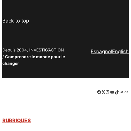
Back to top
Depuis 2004, INVESTIG’ACTION
Espagnol
English
/
Comprendre le monde pour le
changer
Facebook
LinkedIn
Instagram
YouTube
TikTok
Tele
Lie
RUBRIQUES