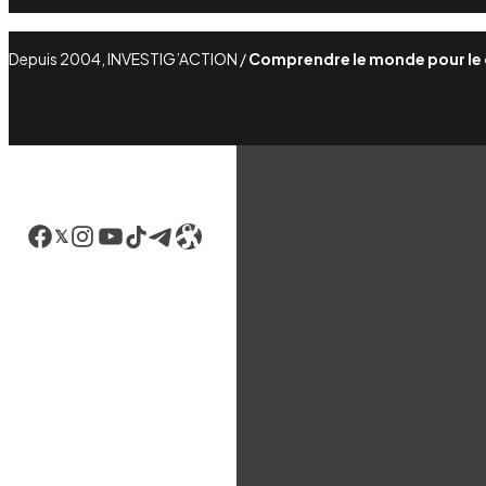
Depuis 2004, INVESTIG’ACTION /
Comprendre le monde pour le
Facebook
LinkedIn
Instagram
YouTube
TikTok
Telegram
Lien