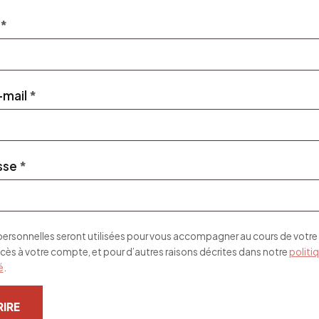
Obligatoire
*
Obligatoire
-mail
*
Obligatoire
sse
*
rsonnelles seront utilisées pour vous accompagner au cours de votre v
ccès à votre compte, et pour d’autres raisons décrites dans notre
politi
é
.
RIRE