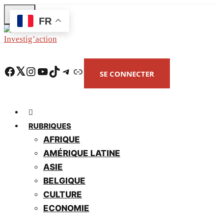
Skip
FR
to
main
content
Facebook
Twitter
Instagram
YouTube
TikTok
Telegram
Lien
SE CONNECTER
RUBRIQUES
AFRIQUE
AMÉRIQUE LATINE
ASIE
BELGIQUE
CULTURE
ECONOMIE