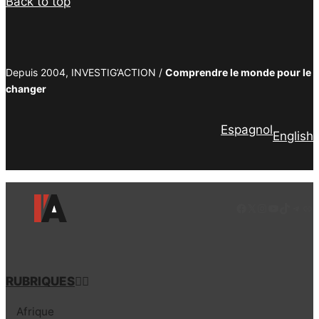
Back to top
Depuis 2004, INVESTIG’ACTION /
Comprendre le monde pour le
changer
Espagnol
English
Facebook
LinkedIn
Instagram
YouTube
TikTok
Tele
Lie
RUBRIQUES
Afrique