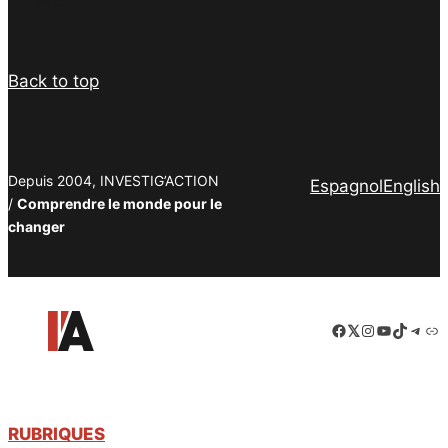
Back to top
Depuis 2004, INVESTIG’ACTION
Espagnol
English
/
Comprendre le monde pour le
changer
Facebook
LinkedIn
Instagram
YouTube
TikTok
Tele
Lie
RUBRIQUES