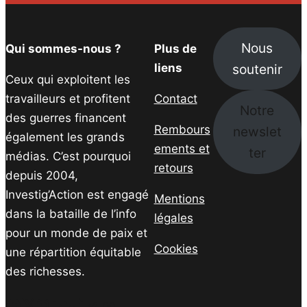
Nous
Qui sommes-nous ?
Plus de
soutenir
liens
Ceux qui exploitent les
travailleurs et profitent
Contact
Notre
des guerres financent
Rembours
newslet
également les grands
ements et
ter
médias. C’est pourquoi
retours
depuis 2004,
Investig’Action est engagé
Mentions
dans la bataille de l’info
légales
pour un monde de paix et
Cookies
une répartition équitable
des richesses.
Facebook
Twitter
Instagram
YouTube
TikTok
Telegram
Lien