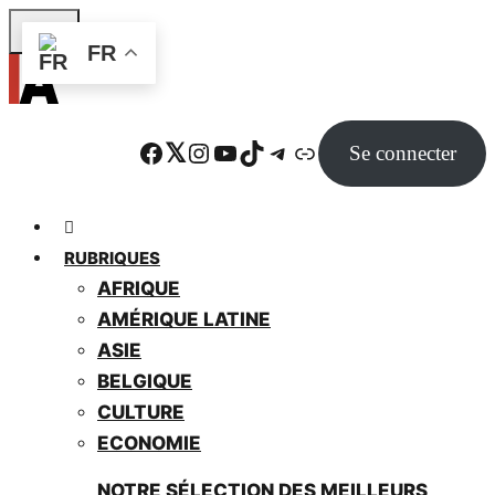
Skip
FR
to
main
content
Facebook
Twitter
Instagram
YouTube
TikTok
Telegram
Lien
Se connecter
RUBRIQUES
AFRIQUE
AMÉRIQUE LATINE
ASIE
BELGIQUE
CULTURE
ECONOMIE
NOTRE SÉLECTION DES MEILLEURS