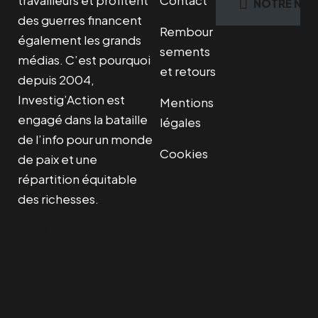
NOTRE NEW
des guerres financent
Rembour
également les grands
sements
médias. C’est pourquoi
et retours
depuis 2004,
Investig’Action est
Mentions
engagé dans la bataille
légales
de l’info pour un monde
Cookies
de paix et une
répartition équitable
des richesses.
Facebook
Twitter
Instagram
YouTube
TikTok
Telegram
Lien