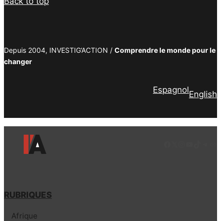
Back to top
Depuis 2004, INVESTIG’ACTION /
Comprendre le monde pour le
changer
Espagnol
English
Facebook
LinkedIn
Instagram
YouTube
TikTok
Tele
Lie
RUBRIQUES
Afrique