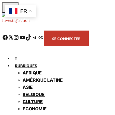
Skip
FR
to
main
content
Facebook
Twitter
Instagram
YouTube
TikTok
Telegram
Lien
SE CONNECTER
RUBRIQUES
AFRIQUE
AMÉRIQUE LATINE
ASIE
BELGIQUE
CULTURE
ECONOMIE