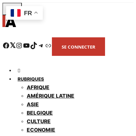
Skip
FR
to
main
content
Facebook
Twitter
Instagram
YouTube
TikTok
Telegram
Lien
SE CONNECTER
RUBRIQUES
AFRIQUE
AMÉRIQUE LATINE
ASIE
BELGIQUE
CULTURE
ECONOMIE