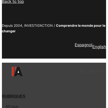
Back to top
Depuis 2004, INVESTIG’ACTION /
Comprendre le monde pour le
changer
Espagnol
English
Facebook
LinkedIn
Instagram
YouTube
TikTok
Tele
Lie
RUBRIQUES
Afrique