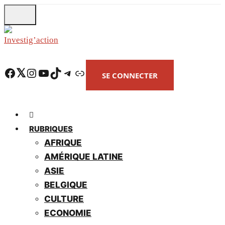
Skip
to
main
content
Facebook
Twitter
Instagram
YouTube
TikTok
Telegram
Lien
SE CONNECTER
RUBRIQUES
AFRIQUE
AMÉRIQUE LATINE
ASIE
BELGIQUE
CULTURE
ECONOMIE