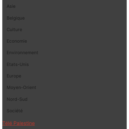
Asie
Belgique
Culture
Economie
Environnement
Etats-Unis
Europe
Moyen-Orient
Nord-Sud
Société
Télé Palestine