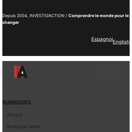
Depuis 2004, INVESTIG’ACTION /
Comprendre le monde pour le
changer
Espagnol
English
Facebook
LinkedIn
Instagram
YouTube
TikTok
Tele
Lie
RUBRIQUES
Afrique
Amérique latine