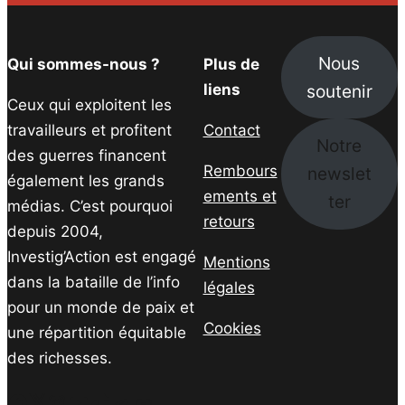
Nous
Qui sommes-nous ?
Plus de
soutenir
liens
Ceux qui exploitent les
travailleurs et profitent
Contact
Notre
des guerres financent
Rembours
newslet
également les grands
ements et
ter
médias. C’est pourquoi
retours
depuis 2004,
Investig’Action est engagé
Mentions
dans la bataille de l’info
légales
pour un monde de paix et
Cookies
une répartition équitable
des richesses.
Facebook
Twitter
Instagram
YouTube
TikTok
Telegram
Lien