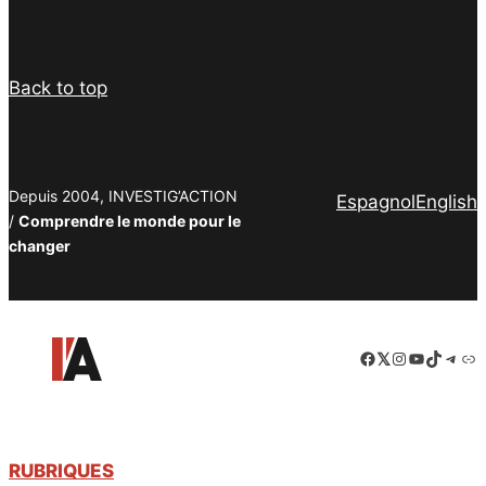
Back to top
Depuis 2004, INVESTIG’ACTION
Espagnol
English
/
Comprendre le monde pour le
changer
Facebook
LinkedIn
Instagram
YouTube
TikTok
Tele
Lie
RUBRIQUES