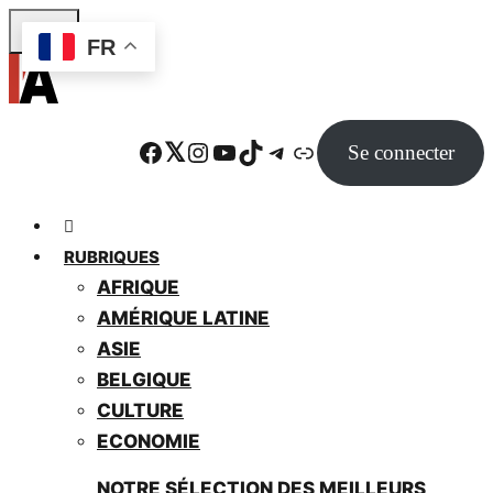
Skip
FR
to
main
content
Facebook
Twitter
Instagram
YouTube
TikTok
Telegram
Lien
Se connecter
RUBRIQUES
AFRIQUE
AMÉRIQUE LATINE
ASIE
BELGIQUE
CULTURE
ECONOMIE
NOTRE SÉLECTION DES MEILLEURS