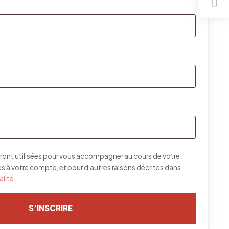
re
gatoire
toire
ront utilisées pour vous accompagner au cours de votre
cès à votre compte, et pour d’autres raisons décrites dans
alité
.
S’INSCRIRE