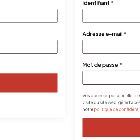
Obligatoi
Identifiant
*
Obli
Adresse e-mail
*
Obliga
Mot de passe
*
Vos données personnelles se
visite du site web, gérer l’ac
notre
politique de confidenti