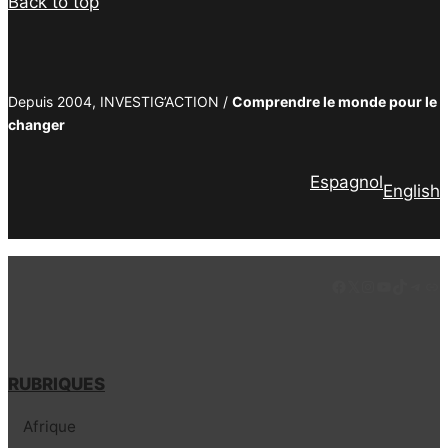
Back to top
Depuis 2004, INVESTIG’ACTION /
Comprendre le monde pour le
changer
Espagnol
English
Facebook
LinkedIn
Instagram
YouTube
TikTok
Tele
Lie
RUBRIQUES
Afrique