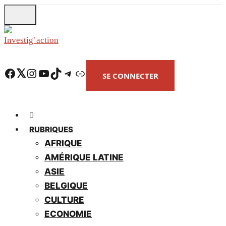
Skip
to
main
content
Facebook
Twitter
Instagram
YouTube
TikTok
Telegram
Lien
SE CONNECTER
RUBRIQUES
AFRIQUE
AMÉRIQUE LATINE
ASIE
BELGIQUE
CULTURE
ECONOMIE