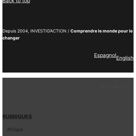
Back to top
Depuis 2004, INVESTIG’ACTION /
Comprendre le monde pour le
changer
Espagnol
English
Facebook
LinkedIn
Instagram
YouTube
TikTok
Tele
Lie
RUBRIQUES
Afrique