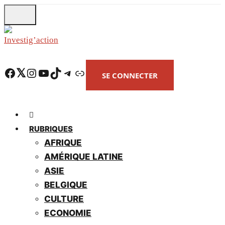
Skip
to
main
content
Facebook
Twitter
Instagram
YouTube
TikTok
Telegram
Lien
SE CONNECTER
RUBRIQUES
AFRIQUE
AMÉRIQUE LATINE
ASIE
BELGIQUE
CULTURE
ECONOMIE