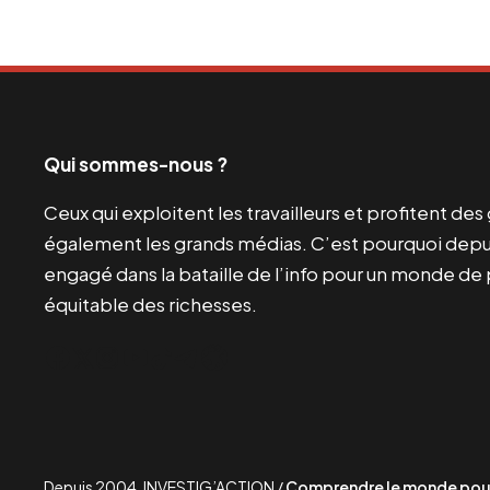
Qui sommes-nous ?
Ceux qui exploitent les travailleurs et profitent de
également les grands médias. C’est pourquoi depui
engagé dans la bataille de l’info pour un monde de 
équitable des richesses.
Facebook
Twitter
Instagram
YouTube
TikTok
Telegram
Lien
Depuis 2004, INVESTIG’ACTION /
Comprendre le monde pour