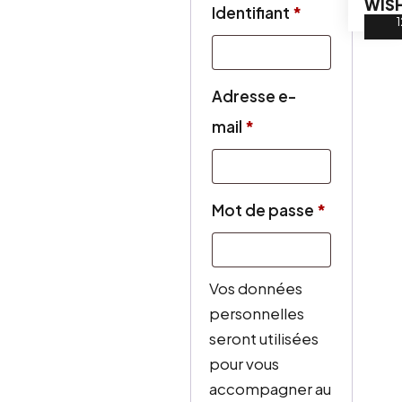
WISH
Obligatoire
Identifiant
*
Adresse e-
Obligatoire
mail
*
Obligatoi
Mot de passe
*
Vos données
personnelles
seront utilisées
pour vous
accompagner au