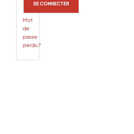
SE CONNECTER
Mot
de
passe
perdu ?