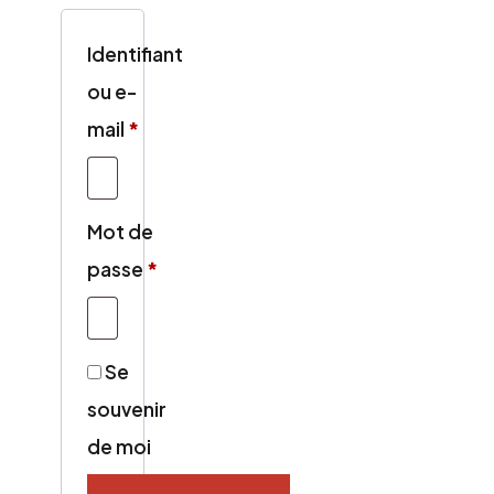
Identifiant
ou e-
Obligatoire
mail
*
Mot de
Obligatoire
passe
*
Se
souvenir
de moi