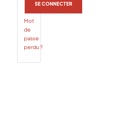
SE CONNECTER
Mot
de
passe
perdu ?