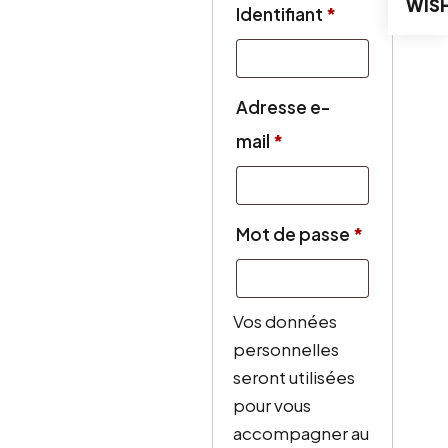
WISH
Obligatoire
Identifiant
*
Adresse e-
Obligatoire
mail
*
Obligatoi
Mot de passe
*
Vos données
personnelles
seront utilisées
pour vous
accompagner au