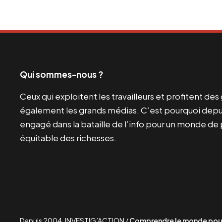
Qui sommes-nous ?
Ceux qui exploitent les travailleurs et profitent de
également les grands médias. C’est pourquoi depui
engagé dans la bataille de l’info pour un monde de 
équitable des richesses.
Facebook
Twitter
Instagram
YouTube
TikTok
Telegram
Lien
Depuis 2004, INVESTIG’ACTION /
Comprendre le monde pour