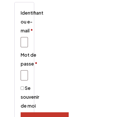
Identifiant
ou e-
Obligatoire
mail
*
Mot de
Obligatoire
passe
*
Se
souvenir
de moi