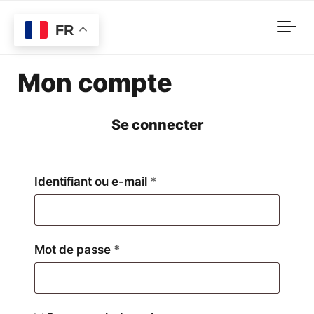
Skip to main content
FR
Mon compte
Se connecter
Obligatoire
Identifiant ou e-mail
*
Obligatoire
Mot de passe
*