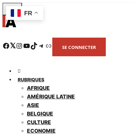
Skip
FR
to
main
content
Facebook
Twitter
Instagram
YouTube
TikTok
Telegram
Lien
SE CONNECTER
RUBRIQUES
AFRIQUE
AMÉRIQUE LATINE
ASIE
BELGIQUE
CULTURE
ECONOMIE