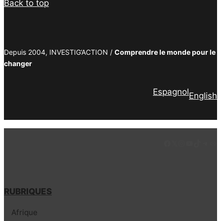
Back to top
Depuis 2004, INVESTIG’ACTION /
Comprendre le monde pour le
changer
Espagnol
English
Facebook
LinkedIn
Instagram
YouTube
TikTok
Tele
Lie
RUBRIQUES
Afrique