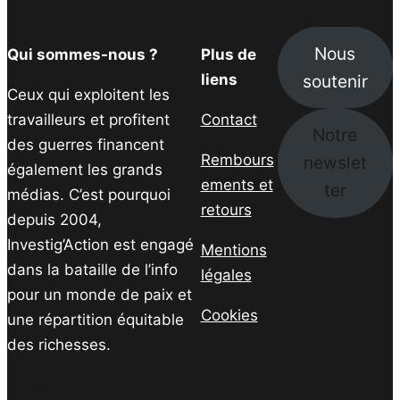
Nous
Qui sommes-nous ?
Plus de
soutenir
liens
Ceux qui exploitent les
travailleurs et profitent
Contact
Notre
des guerres financent
Rembours
newslet
également les grands
ements et
ter
médias. C’est pourquoi
retours
depuis 2004,
Investig’Action est engagé
Mentions
dans la bataille de l’info
légales
pour un monde de paix et
Cookies
une répartition équitable
des richesses.
Facebook
Twitter
Instagram
YouTube
TikTok
Telegram
Lien