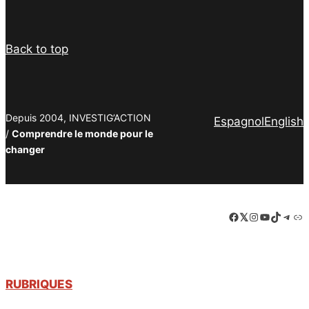
Back to top
Depuis 2004, INVESTIG’ACTION
Espagnol
English
/
Comprendre le monde pour le
changer
Facebook
LinkedIn
Instagram
YouTube
TikTok
Tele
Lie
RUBRIQUES