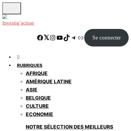
Skip
to
main
content
Facebook
Twitter
Instagram
YouTube
TikTok
Telegram
Lien
Se connecter
RUBRIQUES
AFRIQUE
AMÉRIQUE LATINE
ASIE
BELGIQUE
CULTURE
ECONOMIE
NOTRE SÉLECTION DES MEILLEURS