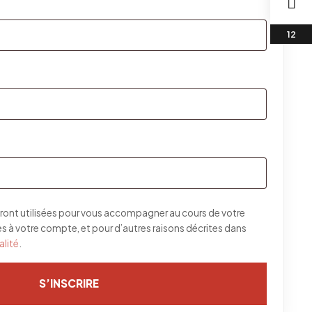
re
gatoire
toire
ront utilisées pour vous accompagner au cours de votre
cès à votre compte, et pour d’autres raisons décrites dans
alité
.
S’INSCRIRE