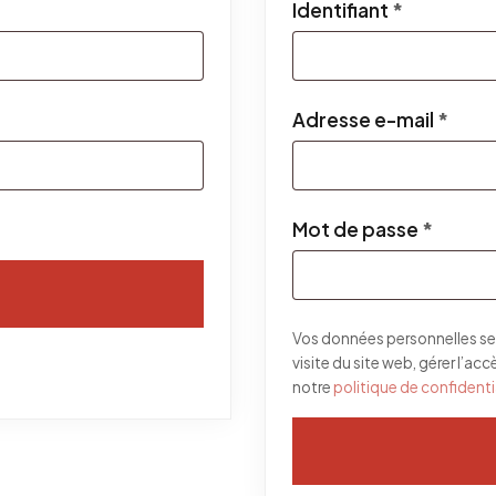
Obligatoi
Identifiant
*
Obli
Adresse e-mail
*
Obliga
Mot de passe
*
Vos données personnelles se
visite du site web, gérer l’ac
notre
politique de confidenti