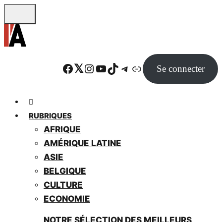
Skip
to
main
content
Facebook
Twitter
Instagram
YouTube
TikTok
Telegram
Lien
Se connecter
RUBRIQUES
AFRIQUE
AMÉRIQUE LATINE
ASIE
BELGIQUE
CULTURE
ECONOMIE
NOTRE SÉLECTION DES MEILLEURS