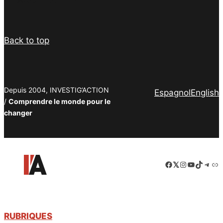
Back to top
Depuis 2004, INVESTIG’ACTION
Espagnol
English
/
Comprendre le monde pour le
changer
Facebook
LinkedIn
Instagram
YouTube
TikTok
Tele
Lie
RUBRIQUES