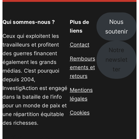
Nous
Qui sommes-nous ?
Plus de
soutenir
liens
Ceux qui exploitent les
travailleurs et profitent
Contact
Notre
des guerres financent
Rembours
newslet
également les grands
ements et
ter
médias. C’est pourquoi
retours
depuis 2004,
Investig’Action est engagé
Mentions
dans la bataille de l’info
légales
pour un monde de paix et
Cookies
une répartition équitable
des richesses.
Facebook
Twitter
Instagram
YouTube
TikTok
Telegram
Lien