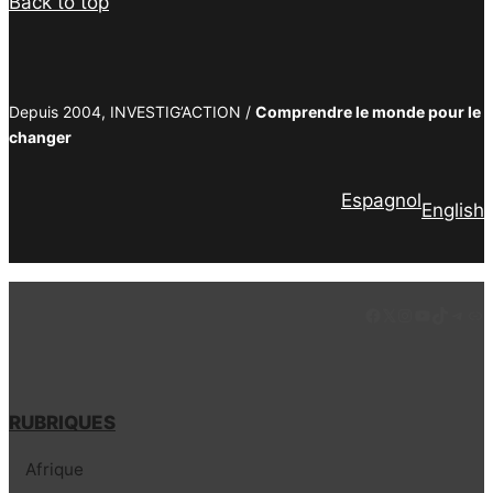
Back to top
Depuis 2004, INVESTIG’ACTION /
Comprendre le monde pour le
changer
Espagnol
English
Facebook
LinkedIn
Instagram
YouTube
TikTok
Tele
Lie
RUBRIQUES
Afrique