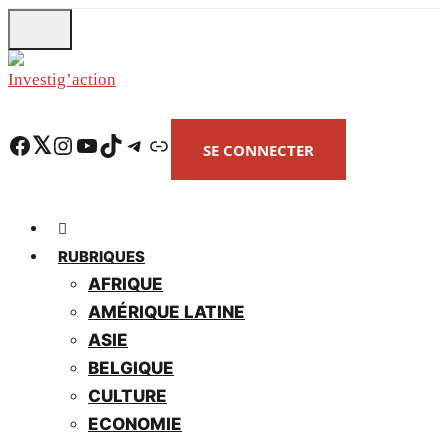
Skip
to
main
content
Facebook
Twitter
Instagram
YouTube
TikTok
Telegram
Lien
SE CONNECTER
RUBRIQUES
AFRIQUE
AMÉRIQUE LATINE
ASIE
BELGIQUE
CULTURE
ECONOMIE