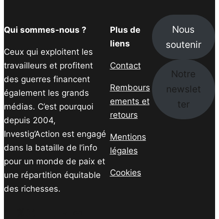
Nous
Qui sommes-nous ?
Plus de
soutenir
liens
Ceux qui exploitent les
travailleurs et profitent
Contact
Notre
des guerres financent
Rembours
newslet
également les grands
ements et
ter
médias. C’est pourquoi
retours
depuis 2004,
Investig’Action est engagé
Mentions
dans la bataille de l’info
légales
pour un monde de paix et
Cookies
une répartition équitable
des richesses.
Facebook
Twitter
Instagram
YouTube
TikTok
Telegram
Lien