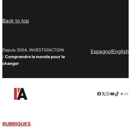
Back to top
Depuis 2004, INVESTIG’ACTION
Espagnol
English
/
Comprendre le monde pour le
changer
Facebook
LinkedIn
Instagram
YouTube
TikTok
Tele
Lie
RUBRIQUES