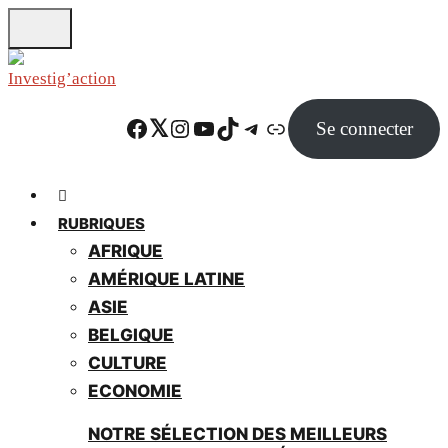
Skip
to
main
content
Facebook
Twitter
Instagram
YouTube
TikTok
Telegram
Lien
Se connecter
RUBRIQUES
AFRIQUE
AMÉRIQUE LATINE
ASIE
BELGIQUE
CULTURE
ECONOMIE
NOTRE SÉLECTION DES MEILLEURS