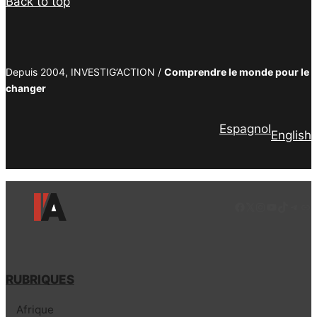
Back to top
Depuis 2004, INVESTIG’ACTION /
Comprendre le monde pour le
changer
Espagnol
English
Facebook
LinkedIn
Instagram
YouTube
TikTok
Tele
Lie
RUBRIQUES
Afrique