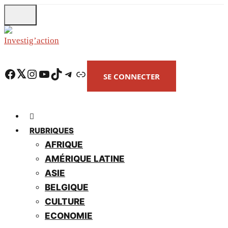
Skip
to
main
content
Facebook
Twitter
Instagram
YouTube
TikTok
Telegram
Lien
SE CONNECTER
RUBRIQUES
AFRIQUE
AMÉRIQUE LATINE
ASIE
BELGIQUE
CULTURE
ECONOMIE