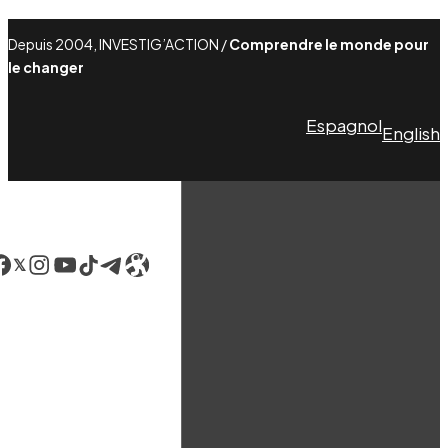
Depuis 2004, INVESTIG’ACTION /
Comprendre le monde pour
le changer
Espagnol
English
acebook
LinkedIn
Instagram
YouTube
TikTok
Telegram
Lien