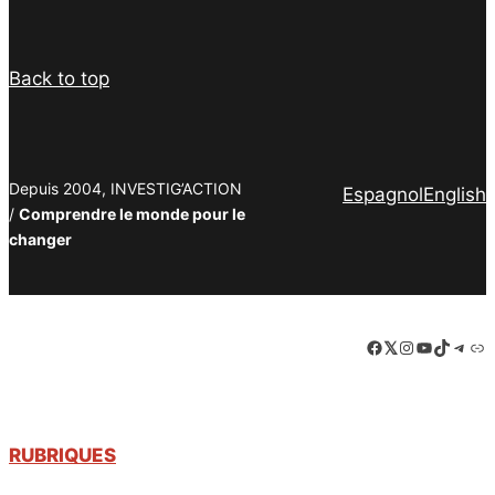
Back to top
Depuis 2004, INVESTIG’ACTION
Espagnol
English
/
Comprendre le monde pour le
changer
Facebook
LinkedIn
Instagram
YouTube
TikTok
Tele
Lie
RUBRIQUES