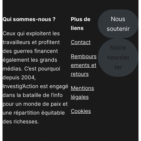
Nous
Qui sommes-nous ?
Plus de
soutenir
liens
Ceux qui exploitent les
travailleurs et profitent
Contact
Notre
des guerres financent
Rembours
newslet
également les grands
ements et
ter
médias. C’est pourquoi
retours
depuis 2004,
Investig’Action est engagé
Mentions
dans la bataille de l’info
légales
pour un monde de paix et
Cookies
une répartition équitable
des richesses.
Facebook
Twitter
Instagram
YouTube
TikTok
Telegram
Lien