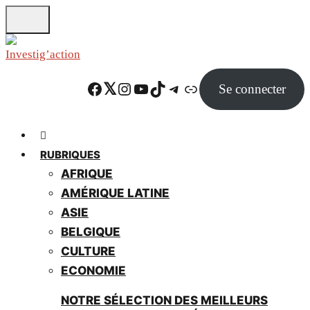
Skip
to
main
content
Facebook
Twitter
Instagram
YouTube
TikTok
Telegram
Lien
Se connecter
RUBRIQUES
AFRIQUE
AMÉRIQUE LATINE
ASIE
BELGIQUE
CULTURE
ECONOMIE
NOTRE SÉLECTION DES MEILLEURS