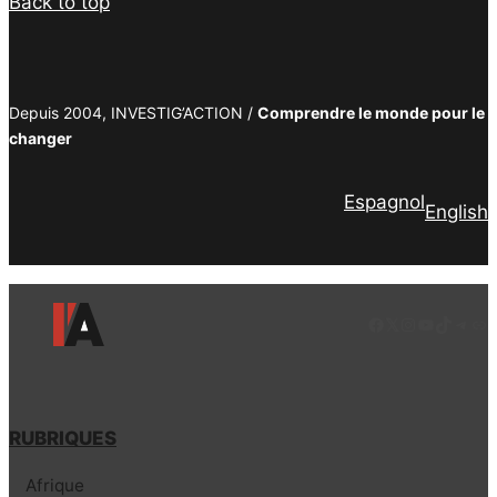
Back to top
Depuis 2004, INVESTIG’ACTION /
Comprendre le monde pour le
changer
Espagnol
English
Facebook
LinkedIn
Instagram
YouTube
TikTok
Tele
Lie
RUBRIQUES
Afrique