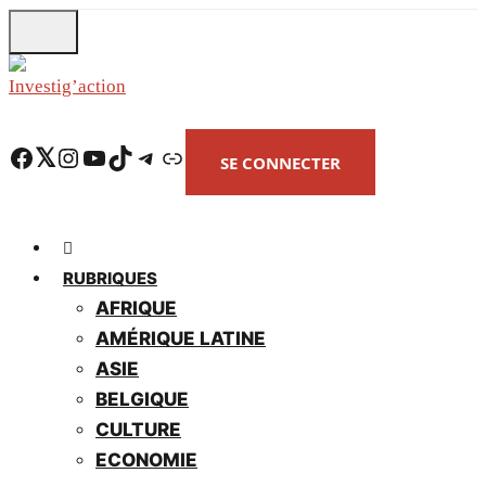
Skip
to
main
content
Facebook
Twitter
Instagram
YouTube
TikTok
Telegram
Lien
SE CONNECTER
RUBRIQUES
AFRIQUE
AMÉRIQUE LATINE
ASIE
BELGIQUE
CULTURE
ECONOMIE