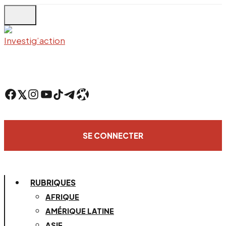
Skip
to
main
content
Facebook
Twitter
Instagram
YouTube
TikTok
Telegram
Lien
SE CONNECTER
RUBRIQUES
AFRIQUE
AMÉRIQUE LATINE
ASIE