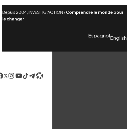
Depuis 2004, INVESTIG’ACTION /
Comprendre le monde pour
le changer
Espagnol
English
acebook
LinkedIn
Instagram
YouTube
TikTok
Telegram
Lien