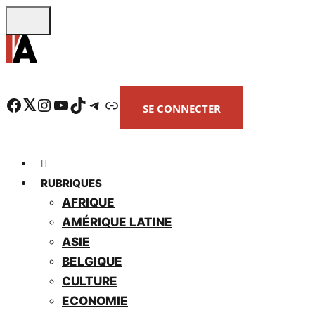
Skip
to
main
content
Facebook
Twitter
Instagram
YouTube
TikTok
Telegram
Lien
SE CONNECTER
RUBRIQUES
AFRIQUE
AMÉRIQUE LATINE
ASIE
BELGIQUE
CULTURE
ECONOMIE