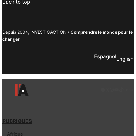
Back to top
Depuis 2004, INVESTIG’ACTION /
Comprendre le monde pour le
changer
Espagnol
English
Facebook
LinkedIn
Instagram
YouTube
TikTok
Tele
Lie
RUBRIQUES
Afrique