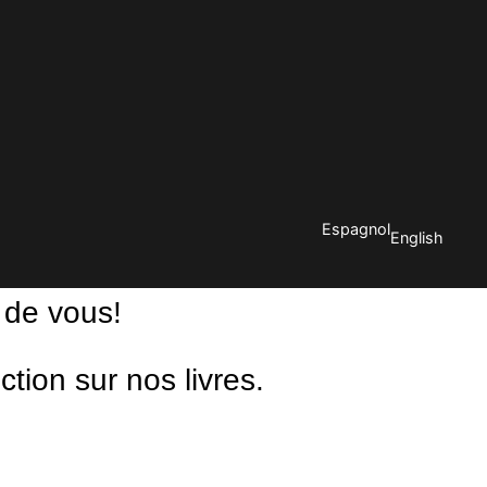
Espagnol
English
 de vous!
ion sur nos livres.