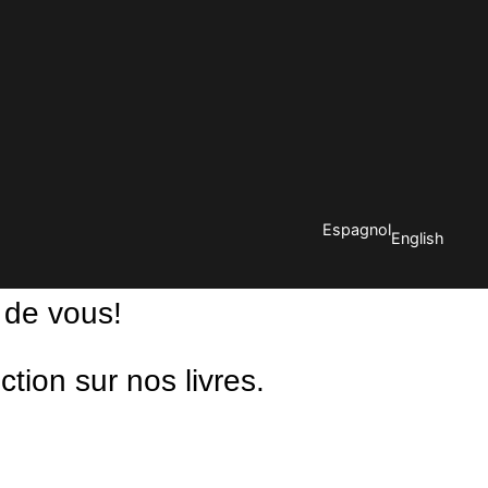
Espagnol
English
 de vous!
ion sur nos livres.