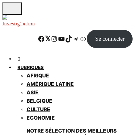
Skip
to
main
content
Facebook
Twitter
Instagram
YouTube
TikTok
Telegram
Lien
Se connecter
RUBRIQUES
AFRIQUE
AMÉRIQUE LATINE
ASIE
BELGIQUE
CULTURE
ECONOMIE
NOTRE SÉLECTION DES MEILLEURS