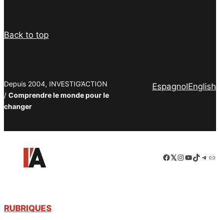
Back to top
Depuis 2004, INVESTIG’ACTION
Espagnol
English
/
Comprendre le monde pour le
changer
Facebook
LinkedIn
Instagram
YouTube
TikTok
Tele
Lie
RUBRIQUES