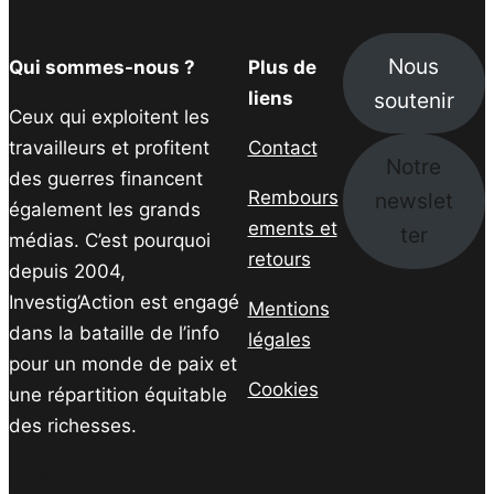
Nous
Qui sommes-nous ?
Plus de
soutenir
liens
Ceux qui exploitent les
travailleurs et profitent
Contact
Notre
des guerres financent
Rembours
newslet
également les grands
ements et
ter
médias. C’est pourquoi
retours
depuis 2004,
Investig’Action est engagé
Mentions
dans la bataille de l’info
légales
pour un monde de paix et
Cookies
une répartition équitable
des richesses.
Facebook
Twitter
Instagram
YouTube
TikTok
Telegram
Lien